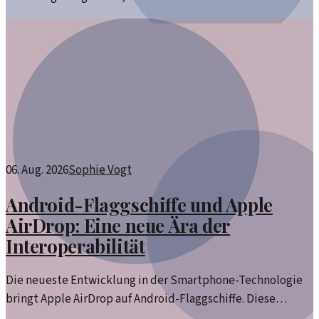
das wirklich für Anleger? Der Artikel beleuchtet die
Chancen und Risiken dieser volatilen Kryptowährung.
06. Aug. 2026
Sophie Vogt
Android-Flaggschiffe und Apple
AirDrop: Eine neue Ära der
Interoperabilität
Die neueste Entwicklung in der Smartphone-Technologie
bringt Apple AirDrop auf Android-Flaggschiffe. Diese
Integration könnte die Art und Weise, wie Benutzer