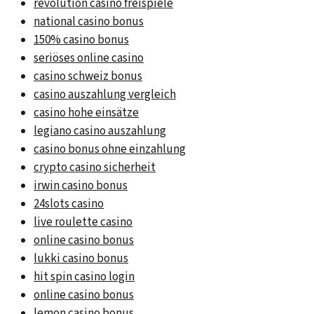
revolution casino freispiele
national casino bonus
150% casino bonus
seriöses online casino
casino schweiz bonus
casino auszahlung vergleich
casino hohe einsätze
legiano casino auszahlung
casino bonus ohne einzahlung
crypto casino sicherheit
irwin casino bonus
24slots casino
live roulette casino
online casino bonus
lukki casino bonus
hit spin casino login
online casino bonus
lemon casino bonus