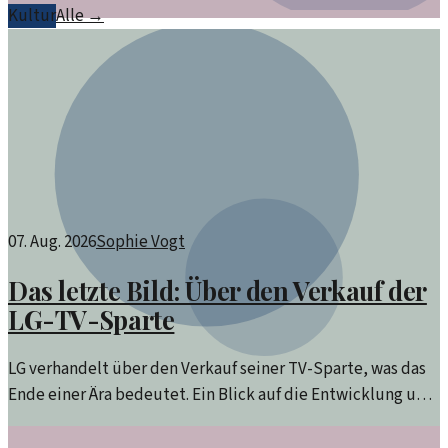
Kultur
Alle →
Dateien austauschen, revolutionieren.
07. Aug. 2026
Sophie Vogt
Das letzte Bild: Über den Verkauf der
LG-TV-Sparte
LG verhandelt über den Verkauf seiner TV-Sparte, was das
Ende einer Ära bedeutet. Ein Blick auf die Entwicklung und
Kultur des Fernsehens im Wandel der Zeit.