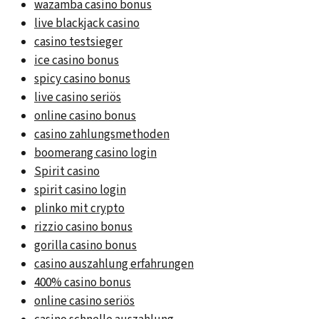
wazamba casino bonus
live blackjack casino
casino testsieger
ice casino bonus
spicy casino bonus
live casino seriös
online casino bonus
casino zahlungsmethoden
boomerang casino login
Spirit casino
spirit casino login
plinko mit crypto
rizzio casino bonus
gorilla casino bonus
casino auszahlung erfahrungen
400% casino bonus
online casino seriös