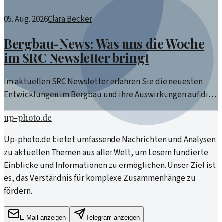
05. Aug. 2026
Clara Becker
Bergbau-News: Was uns die Woche
im SRC Newsletter bringt
Im aktuellen SRC Newsletter erfahren Sie die neuesten
Entwicklungen im Bergbau und ihre Auswirkungen auf die
Kryptowelt. Bleiben Sie informiert über Trends und
up-photo.de
Technologien.
Up-photo.de bietet umfassende Nachrichten und Analysen
zu aktuellen Themen aus aller Welt, um Lesern fundierte
Einblicke und Informationen zu ermöglichen. Unser Ziel ist
es, das Verständnis für komplexe Zusammenhänge zu
fördern.
E-Mail anzeigen
Telegram anzeigen