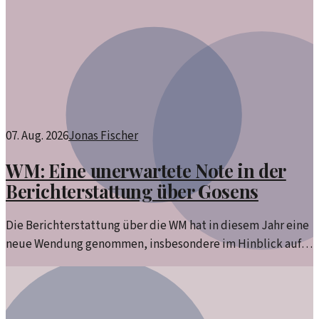
07. Aug. 2026
Jonas Fischer
WM: Eine unerwartete Note in der
Berichterstattung über Gosens
Die Berichterstattung über die WM hat in diesem Jahr eine
neue Wendung genommen, insbesondere im Hinblick auf
Robin Gosens. Ein Blick auf die überraschenden Aspekte
dieser Entwicklung.