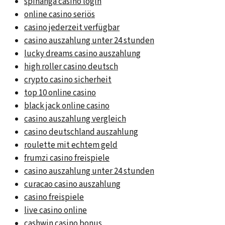
spinanga casino login
online casino seriös
casino jederzeit verfügbar
casino auszahlung unter 24 stunden
lucky dreams casino auszahlung
high roller casino deutsch
crypto casino sicherheit
top 10 online casino
black jack online casino
casino auszahlung vergleich
casino deutschland auszahlung
roulette mit echtem geld
frumzi casino freispiele
casino auszahlung unter 24 stunden
curacao casino auszahlung
casino freispiele
live casino online
cashwin casino bonus