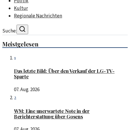
Politik
Kultur
Regionale Nachrichten
Suche:
Meistgelesen
1
Das letzte Bild: Über den Verkauf der LG-TV-
Sparte
07. Aug. 2026
2
WM: Eine unerwartete Note in der
Berichterstattung über Gosens
07. Aug. 2026