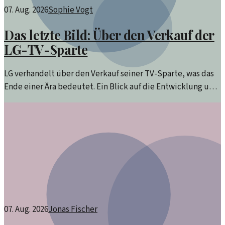
07. Aug. 2026
Sophie Vogt
Das letzte Bild: Über den Verkauf der
LG-TV-Sparte
LG verhandelt über den Verkauf seiner TV-Sparte, was das
Ende einer Ära bedeutet. Ein Blick auf die Entwicklung und
Kultur des Fernsehens im Wandel der Zeit.
07. Aug. 2026
Jonas Fischer