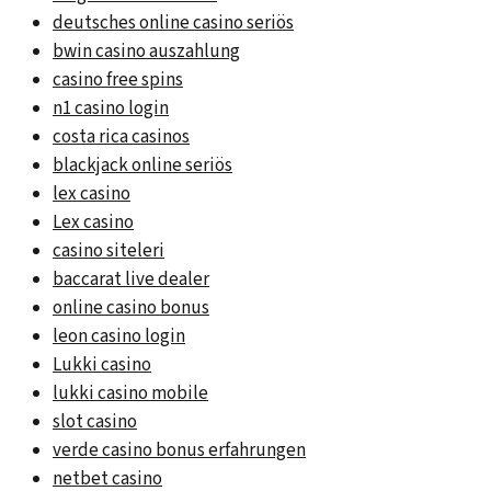
deutsches online casino seriös
bwin casino auszahlung
casino free spins
n1 casino login
costa rica casinos
blackjack online seriös
lex casino
Lex casino
casino siteleri
baccarat live dealer
online casino bonus
leon casino login
Lukki casino
lukki casino mobile
slot casino
verde casino bonus erfahrungen
netbet casino