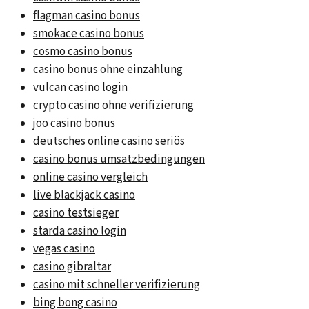
flagman casino bonus
smokace casino bonus
cosmo casino bonus
casino bonus ohne einzahlung
vulcan casino login
crypto casino ohne verifizierung
joo casino bonus
deutsches online casino seriös
casino bonus umsatzbedingungen
online casino vergleich
live blackjack casino
casino testsieger
starda casino login
vegas casino
casino gibraltar
casino mit schneller verifizierung
bing bong casino