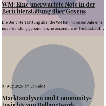
WM: Eine unerwartete Note in der
Berichterstattung über Gosens
Die Berichterstattung über die WM hat in diesem Jahr eine
neue Wendung genommen, insbesondere im Hinblick auf
Robin Gosens. Ein Blick auf die überraschenden Aspekte
dieser Entwicklung.
07. Aug. 2026
Tim Schmidt
Marktanalysen und Community-
Insights von Bullanetwork