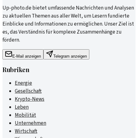
Up-photo.de bietet umfassende Nachrichten und Analysen
zu aktuellen Themen aus aller Welt, um Lesern fundierte
Einblicke und Informationen zu ermöglichen. Unser Ziel ist
es, das Verständnis für komplexe Zusammenhänge zu
fördern.
E-Mail anzeigen
Telegram anzeigen
Rubriken
Energie
Gesellschaft
Krypto-News
Leben
Mobilität
Unternehmen
Wirtschaft