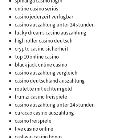
spinanga casino login
online casino seriös
casino jederzeit verfügbar
casino auszahlung unter 24 stunden
lucky dreams casino auszahlung
high roller casino deutsch
crypto casino sicherheit
top 10 online casino
black jack online casino
casino auszahlung vergleich
casino deutschland auszahlung
roulette mit echtem geld
frumzi casino freispiele
casino auszahlung unter 24 stunden
curacao casino auszahlung
casino freispiele
live casino online
cashwin casino bonus