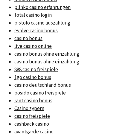
plinko casino erfahrungen
total casino login
pistolo casino auszahlung
evolve casino bonus
casino bonus
live casino online
casino bonus ohne einzahlung
casino bonus ohne einzahlung
888 casino freispiele
1go casino bonus
casino deutschland bonus
posido casino freispiele
rant casino bonus
Casino zypern
casino freispiele
cashback casino
avantgarde casino