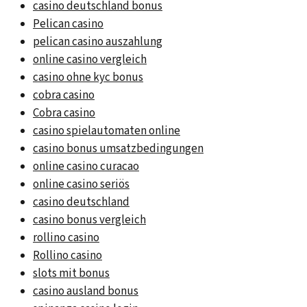
casino deutschland bonus
Pelican casino
pelican casino auszahlung
online casino vergleich
casino ohne kyc bonus
cobra casino
Cobra casino
casino spielautomaten online
casino bonus umsatzbedingungen
online casino curacao
online casino seriös
casino deutschland
casino bonus vergleich
rollino casino
Rollino casino
slots mit bonus
casino ausland bonus