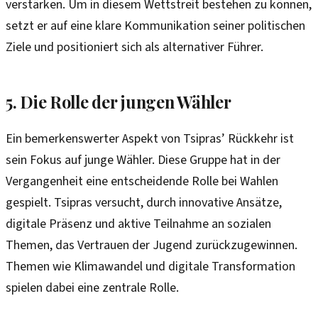
verstärken. Um in diesem Wettstreit bestehen zu können,
setzt er auf eine klare Kommunikation seiner politischen
Ziele und positioniert sich als alternativer Führer.
5. Die Rolle der jungen Wähler
Ein bemerkenswerter Aspekt von Tsipras’ Rückkehr ist
sein Fokus auf junge Wähler. Diese Gruppe hat in der
Vergangenheit eine entscheidende Rolle bei Wahlen
gespielt. Tsipras versucht, durch innovative Ansätze,
digitale Präsenz und aktive Teilnahme an sozialen
Themen, das Vertrauen der Jugend zurückzugewinnen.
Themen wie Klimawandel und digitale Transformation
spielen dabei eine zentrale Rolle.