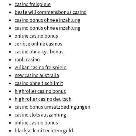
casino freispiele
beste willkommensbonus casino
casino bonus ohne einzahlung
casino bonus ohne einzahlung
online casino bonus
seriöse online casinos
casino ohne kyc bonus
rooli casino
vulkan casino freispiele
new casino australia
casino ohne tischlimit
highroller casino bonus
high roller casino deutsch
casino bonus umsatzbedingungen
casino slots auszahlung
online casino bonus
blackjack mit echtem geld