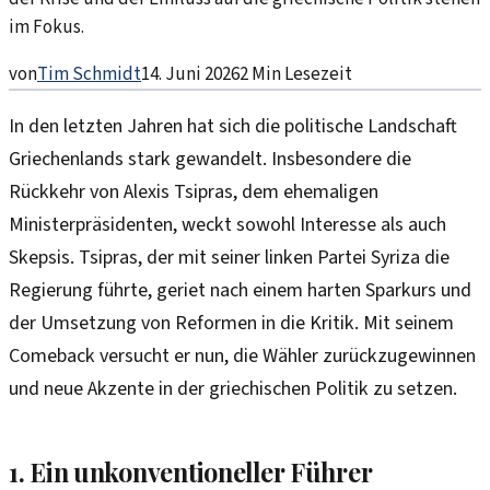
im Fokus.
von
Tim Schmidt
14. Juni 2026
2
Min Lesezeit
In den letzten Jahren hat sich die politische Landschaft
Griechenlands stark gewandelt. Insbesondere die
Rückkehr von Alexis Tsipras, dem ehemaligen
Ministerpräsidenten, weckt sowohl Interesse als auch
Skepsis. Tsipras, der mit seiner linken Partei Syriza die
Regierung führte, geriet nach einem harten Sparkurs und
der Umsetzung von Reformen in die Kritik. Mit seinem
Comeback versucht er nun, die Wähler zurückzugewinnen
und neue Akzente in der griechischen Politik zu setzen.
1. Ein unkonventioneller Führer