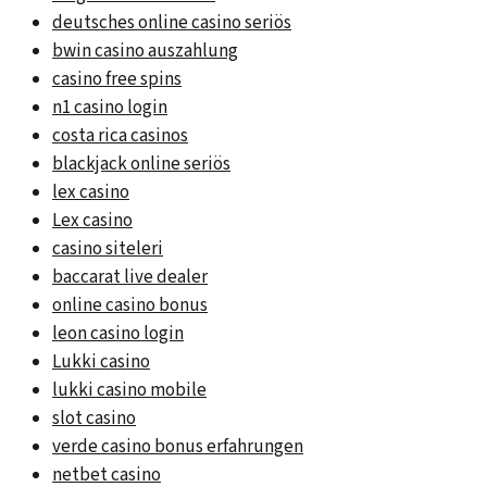
deutsches online casino seriös
bwin casino auszahlung
casino free spins
n1 casino login
costa rica casinos
blackjack online seriös
lex casino
Lex casino
casino siteleri
baccarat live dealer
online casino bonus
leon casino login
Lukki casino
lukki casino mobile
slot casino
verde casino bonus erfahrungen
netbet casino