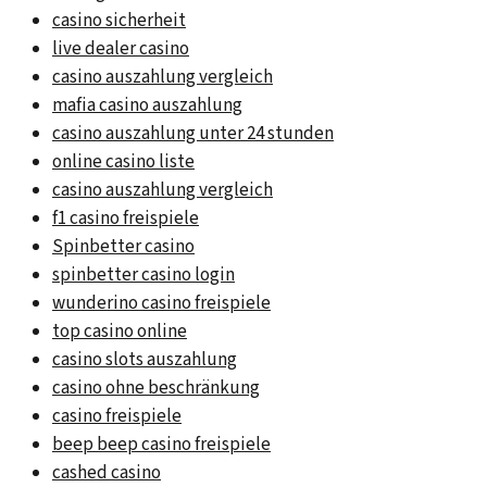
casino sicherheit
live dealer casino
casino auszahlung vergleich
mafia casino auszahlung
casino auszahlung unter 24 stunden
online casino liste
casino auszahlung vergleich
f1 casino freispiele
Spinbetter casino
spinbetter casino login
wunderino casino freispiele
top casino online
casino slots auszahlung
casino ohne beschränkung
casino freispiele
beep beep casino freispiele
cashed casino