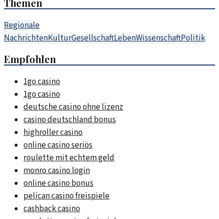
Themen
Regionale
Nachrichten
Kultur
Gesellschaft
Leben
Wissenschaft
Politik
Empfohlen
1go casino
1go casino
deutsche casino ohne lizenz
casino deutschland bonus
highroller casino
online casino seriös
roulette mit echtem geld
monro casino login
online casino bonus
pelican casino freispiele
cashback casino