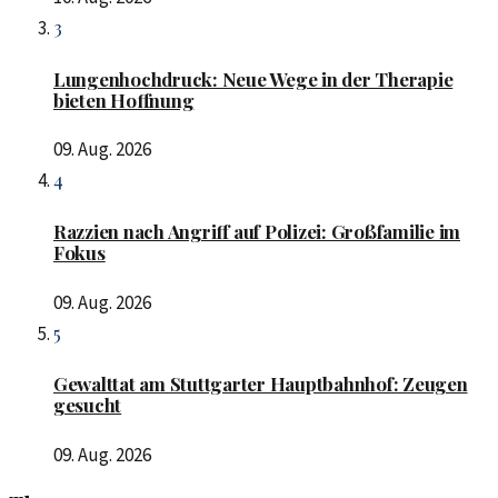
3
Lungenhochdruck: Neue Wege in der Therapie
bieten Hoffnung
09. Aug. 2026
4
Razzien nach Angriff auf Polizei: Großfamilie im
Fokus
09. Aug. 2026
5
Gewalttat am Stuttgarter Hauptbahnhof: Zeugen
gesucht
09. Aug. 2026